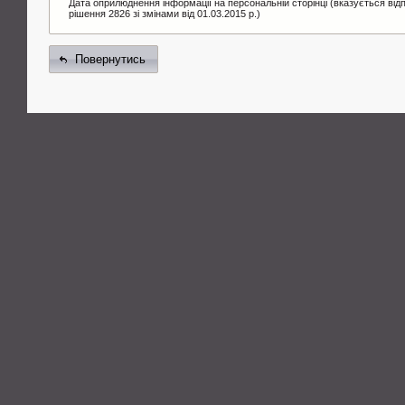
Дата оприлюднення інформації на персональній сторінці (вказується від
рішення 2826 зі змінами від 01.03.2015 р.)
Повернутись