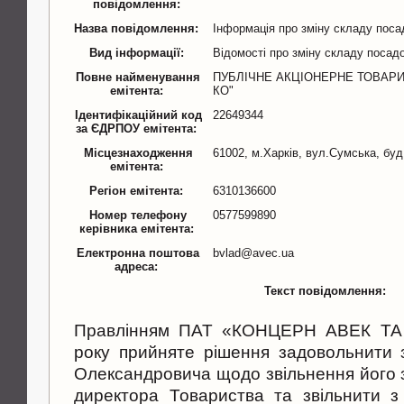
повідомлення:
Назва повідомлення:
Інформація про зміну складу поса
Вид інформації:
Відомості про зміну складу посадо
Повне найменування
ПУБЛІЧНЕ АКЦІОНЕРНЕ ТОВАРИ
емітента:
КО"
Ідентифікаційний код
22649344
за ЄДРПОУ емітента:
Місцезнаходження
61002, м.Харків, вул.Сумська, буд
емітента:
Регіон емітента:
6310136600
Номер телефону
0577599890
керівника емітента:
Електронна поштова
bvlad@avec.ua
адреса:
Текст повідомлення:
Правлінням ПАТ «КОНЦЕРН АВЕК ТА 
року прийняте рішення задовольнити 
Олександровича щодо звільнення його 
директора Товариства та звільнити з