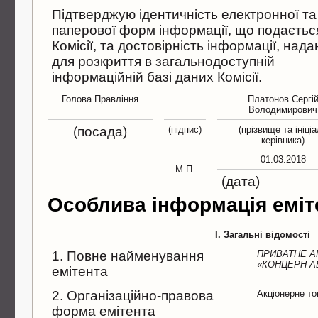
Підтверджую ідентичність електронної та
паперової форм інформації, що подаєтьс
Комісії, та достовірність інформації, нада
для розкриття в загальнодоступній
інформаційній базі даних Комісії.
Голова Правлiння
Платонов Сергi
Володимирович
(посада)
(підпис)
(прізвище та ініці
керівника)
01.03.2018
М.П.
(дата)
Особлива інформація еміт
I. Загальні відомості
1. Повне найменування
ПРИВАТНЕ А
«КОНЦЕРН А
емітента
2. Організаційно-правова
Акціонерне т
форма емітента