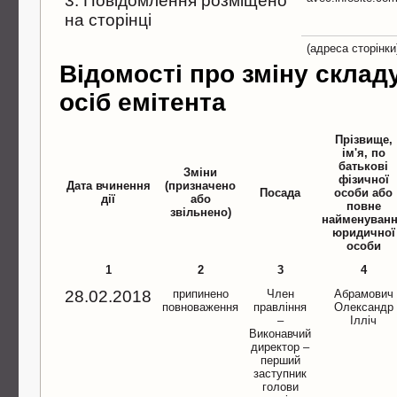
3. Повідомлення розміщено
на сторінці
(адреса сторінки
Відомості про зміну склад
осіб емітента
Прізвище,
ім'я, по
батькові
Зміни
фізичної
Дата вчинення
(призначено
Посада
особи або
дії
або
повне
звільнено)
найменуван
юридичної
особи
1
2
3
4
28.02.2018
припинено
Член
Абрамович
повноваження
правлiння
Олександр
–
Iллiч
Виконавчий
директор –
перший
заступник
голови