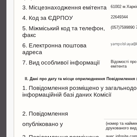
3. Місцезнаходження емітента
61002 м.Харкi
4. Код за ЄДРПОУ
22649344
5. Міжміський код та телефон,
(057)7599890 
факс
6. Електронна поштова
адреса
7. Вид особливої інформації
Відомості про
емітента
II. Дані про дату та місце оприлюднення Повідомлення
1. Повідомлення розміщено у загальнодо
інформаційній базі даних Комісії
2. Повідомлення
опубліковано у
(номер та найме
друкованого вид
avec.infosite.co