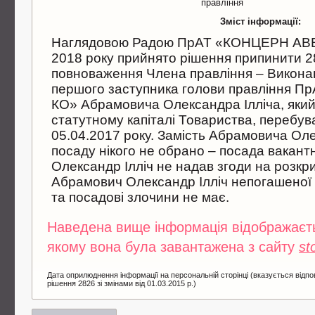
правлiння
Зміст інформації:
Наглядовою Радою ПрАТ «КОНЦЕРН АВЕ
2018 року прийнято рiшення припинити 2
повноваження Члена правлiння – Викона
першого заступника голови правлiння 
КО» Абрамовича Олександра Iллiча, який
статутному капiталi Товариства, перебува
05.04.2017 року. Замiсть Абрамовича Оле
посаду нiкого не обрано – посада вакан
Олександр Iллiч не надав згоди на розкр
Абрамович Олександр Iллiч непогашеної 
та посадовi злочини не має.
Наведена вище інформація відображаєтьс
якому вона була завантажена з сайту
st
Дата оприлюднення інформації на персональній сторінці (вказується відпо
рішення 2826 зі змінами від 01.03.2015 р.)