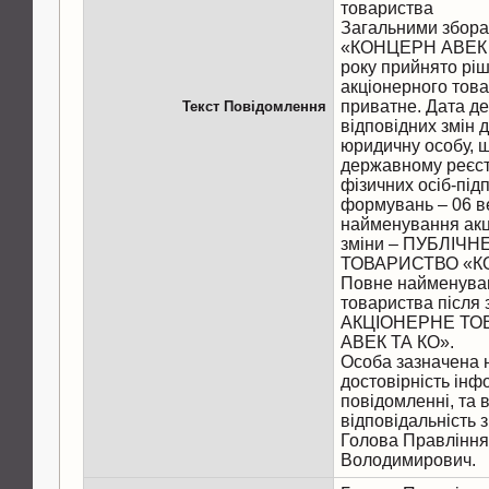
товариства
Загальними збора
«КОНЦЕРН АВЕК Т
року прийнято ріш
акціонерного това
приватне. Дата де
Текст Повідомлення
відповідних змін 
юридичну особу, 
державному реєст
фізичних осіб-під
формувань – 06 в
найменування акц
зміни – ПУБЛІЧ
ТОВАРИСТВО «КО
Повне найменуван
товариства після
АКЦІОНЕРНЕ ТО
АВЕК ТА КО».
Особа зазначена 
достовірність інфо
повідомленні, та 
відповідальність з
Голова Правління
Володимирович.