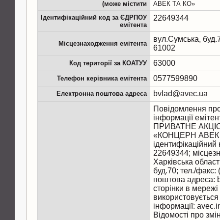
(може містити
АВЕК ТА КО»
Ідентифікаційний код за ЄДРПОУ
22649344
емітента
вул.Сумська, буд.7
Місцезнаходження емітента
61002
63000
Код території за КОАТУУ
0577599890
Телефон керівника емітента
bvlad@avec.ua
Електронна поштова адреса
Повідомлення про
інформації емітен
ПРИВАТНЕ АКЦІ
«КОНЦЕРН АВЕК 
ідентифікаційний
22649344; місцез
Харківська область
буд.70; тел./факс
поштова адреса: 
сторінки в мережі
використовується
інформації: avec.i
Відомості про змі